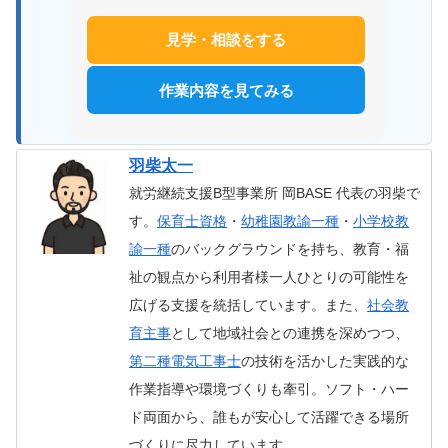
見学・相談をする
作業内容を見てみる
羽柴太一
就労継続支援B型事業所 岡BASE 代表の羽柴で
す。
保育士資格
・
幼稚園教諭一種
・
小学校教
諭一種
のバックグラウンドを持ち、教育・福
祉の観点から利用者様一人ひとりの可能性を
広げる支援を統括しています。また、
社会教
育主事
として地域社会との連携を深めつつ、
第二種電気工事士
の技術を活かした実践的な
作業指導や環境づくりも牽引。ソフト・ハー
ド両面から、誰もが安心して活躍できる場所
づくりに尽力しています。